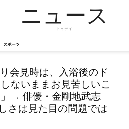
ニュース
トゥデイ
スポーツ
り会見時は、入浴後のド
もしないままお見苦しいこ
」→ 俳優・金剛地武志
見苦しさは見た目の問題では