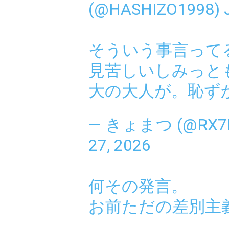
(@HASHIZO1998)
そういう事言って
見苦しいしみっと
大の大人が。恥ず
— きょまつ (@RX7
27, 2026
何その発言。
お前ただの差別主