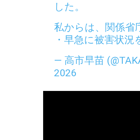
した。
私からは、関係省
・早急に被害状況
— 高市早苗 (@TAKA
2026