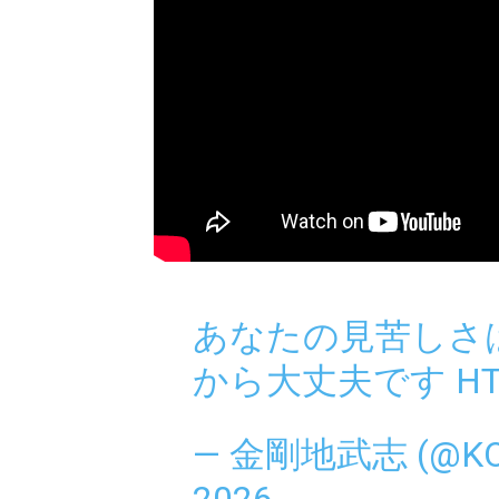
あなたの見苦しさ
から大丈夫です
HT
— 金剛地武志 (@KO