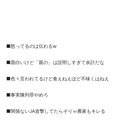
■怒ってるのは伝わるw
■面白いけど「親の」は説明しすぎて余計だな
■色々言われてるけど食えねえほど不味くはねえ
■事実陳列罪やめろ
■関係ないJA攻撃してたらそりゃ農家もキレる