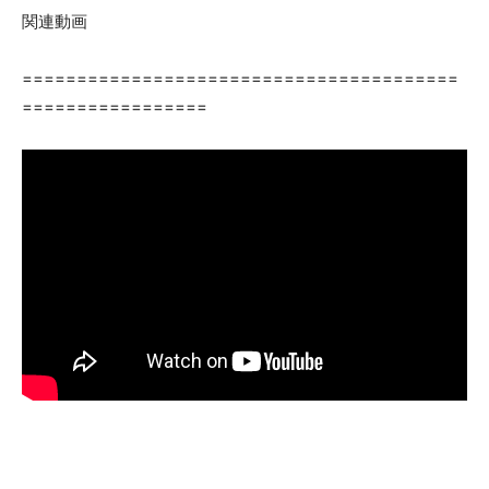
関連動画
========================================
=================