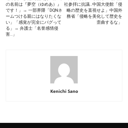
の名前は『夢空（ゆめあ）』
社参拝に抗議…中国大使館「侵
です！」→ 一部界隈「DQNネ
略の歴史を直視せよ」中国外
ームつける親にはなりたくな
務省「侵略を美化して歴史を
い」「感覚が完全にバグって
歪曲するな」
る」→ 弁護士「名誉感情侵
害…」
Kenichi Sano