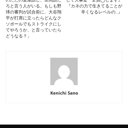
のただの楽屋話し、世間話だ
して大暴走『全員◯します』
ろと言う人がいる。もしも野
『カネの力で生きてることが
球の審判が試合前に、大谷翔
辛くなるレベルの…』
平が打席に立ったらどんなク
ソボールでもストライクにし
てやろうか、と言っていたら
どうなる？」
Kenichi Sano