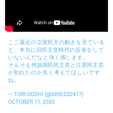
ここ最近の立憲民主の動きを見ている
と、本当に旧民主党時代の反省をして
いないんだなと強く感じます。
そもそも何故国民民主党と立憲民主党
が割れたのか良く考えてほしいです
ね。
— TORI DOSHI (@ARIES32417)
OCTOBER 11, 2025