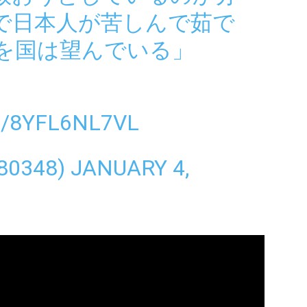
で日本人が苦しんで茹で
を国は望んでいる」
M/8YFL6NL7VL
80348)
JANUARY 4,