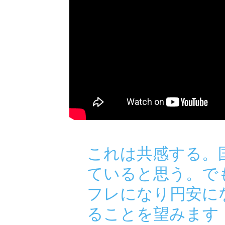
これは共感する。
ていると思う。で
フレになり円安に
ることを望みます