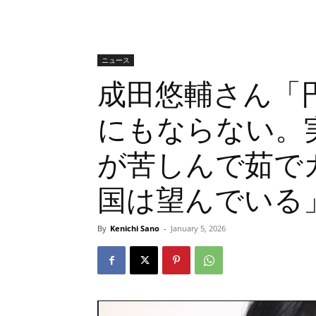
ニュース
成田悠輔さん「
にもならない。
が苦しんで茹で
国は望んでいる
By
Kenichi Sano
-
January 5, 2026