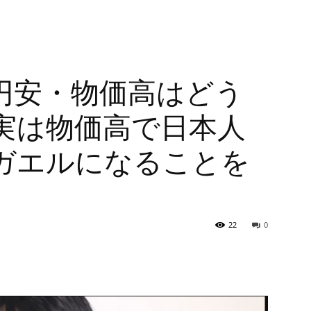
円安・物価高はどう
実は物価高で日本人
ガエルになることを
」
22
0