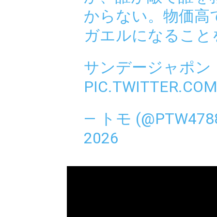
からない。物価高
ガエルになること
サンデージャポン
PIC.TWITTER.CO
— トモ (@PTW478
2026