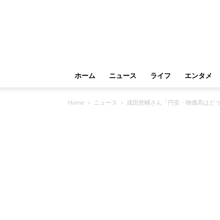
ホーム
ニュース
ライフ
エンタメ
Home
ニュース
成田悠輔さん「円安・物価高はど