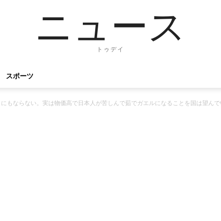
ニュース
トゥデイ
スポーツ
うにもならない。実は物価高で日本人が苦しんで茹でガエルになることを国は望んで