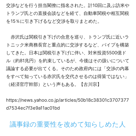
交渉などを行う担当閣僚に指名された。計10回に及ぶ訪米や
トランプ氏との直接会談などを経て、自動車関税や相互関税
を15％に引き下げるなど交渉を取りまとめた。
赤沢氏は関税引き下げの合意を巡り、トランプ氏に近いラ
トニック米商務長官と重点的に交渉するなど、パイプを構築
してきた。日本は関税引き下げに伴い、対米投資5500億ド
ル（約81兆円）を約束しているが、今後はその扱いについて
議論する必要が出てくる。そのため政府内には「交渉の内幕
をすべて知っている赤沢氏を交代させるのは得策ではない」
（経済官庁幹部）という声もある。【古川宗】
https://news.yahoo.co.jp/articles/50b18c38301c3707377
d7534ec7f3e9a11ac01bd
議事録の重要性を改めて知らしめた人