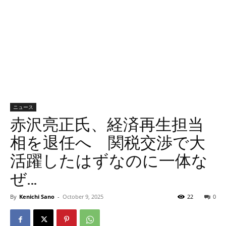
ニュース
赤沢亮正氏、経済再生担当
相を退任へ 関税交渉で大
活躍したはずなのに一体な
ぜ…
By
Kenichi Sano
-
October 9, 2025
22
0