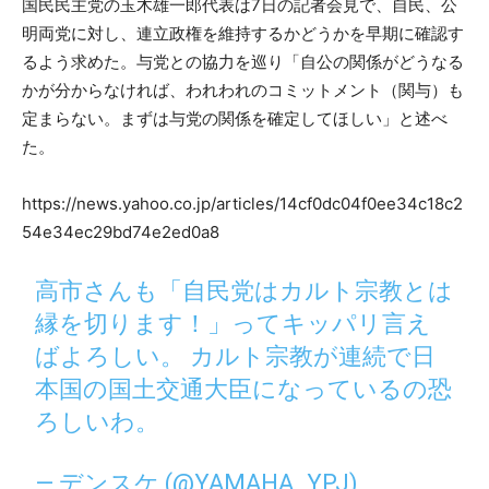
国民民主党の玉木雄一郎代表は7日の記者会見で、自民、公
明両党に対し、連立政権を維持するかどうかを早期に確認す
るよう求めた。与党との協力を巡り「自公の関係がどうなる
かが分からなければ、われわれのコミットメント（関与）も
定まらない。まずは与党の関係を確定してほしい」と述べ
た。
https://news.yahoo.co.jp/articles/14cf0dc04f0ee34c18c2
54e34ec29bd74e2ed0a8
高市さんも「自民党はカルト宗教とは
縁を切ります！」ってキッパリ言え
ばよろしい。 カルト宗教が連続で日
本国の国土交通大臣になっているの恐
ろしいわ。
— デンスケ (@YAMAHA_YPJ)