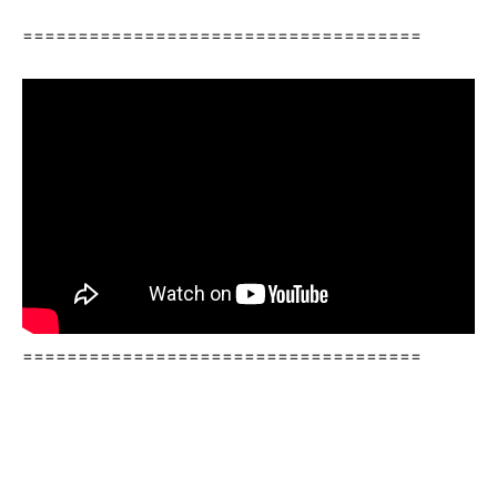
====================================
====================================