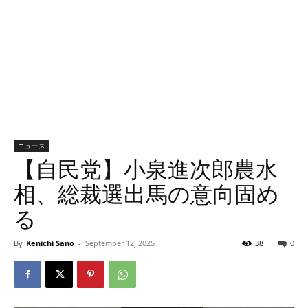
ニュース
【自民党】小泉進次郎農水
相、総裁選出馬の意向固め
る
By
Kenichi Sano
-
September 12, 2025
38
0