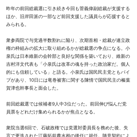
昨年の前回総裁選に引き続き今回も菅義偉副総裁が支援する
ほか、旧岸田派の一部など前回支援した議員らが応援すると
みられる。
衆参両院で与党過半数割れに陥り、次期首相・総裁が連立政
権の枠組みの拡大に取り組めるかが総裁選の争点になる。小
泉氏は日本維新の会幹部と良好な関係を築いており、維新の
吉村洋文代表も「小泉氏は改革の魂を持った政治家だ。個人
的にも信頼している」と語る。小泉氏は国民民主党ともパイ
プがあり、10日には竜巻被害に関する陳情で国民民主の榛葉
賀津也幹事長と面会した。
前回総裁選では候補者9人中3位だった。前回伸び悩んだ党
員票をどれだけ集められるかが焦点となる。
衆院当選6回で、石破政権では党選対委員長を務めた後、失
言で更迭された江藤拓前農水相の後任に就任。随意契約によ