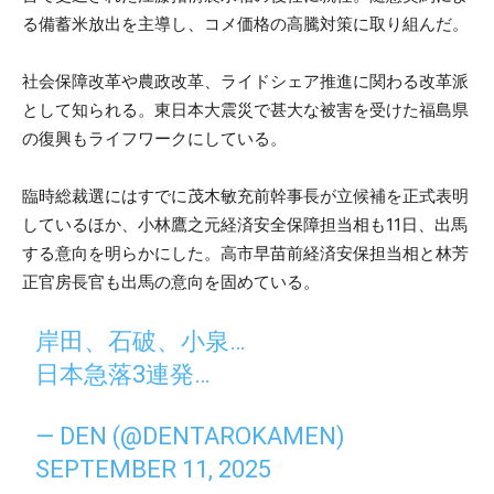
る備蓄米放出を主導し、コメ価格の高騰対策に取り組んだ。
社会保障改革や農政改革、ライドシェア推進に関わる改革派
として知られる。東日本大震災で甚大な被害を受けた福島県
の復興もライフワークにしている。
臨時総裁選にはすでに茂木敏充前幹事長が立候補を正式表明
しているほか、小林鷹之元経済安全保障担当相も11日、出馬
する意向を明らかにした。高市早苗前経済安保担当相と林芳
正官房長官も出馬の意向を固めている。
岸田、石破、小泉…
日本急落3連発…
— DEN (@DENTAROKAMEN)
SEPTEMBER 11, 2025