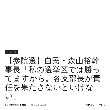
ニュース
【参院選】自民・森山裕幹
事長「私の選挙区では勝っ
てますから。各支部長が責
任を果たさないといけな
い」
By
Kenichi Sano
-
July 22, 2025
30
0