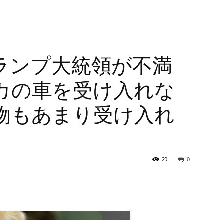
ランプ大統領が不満
カの車を受け入れな
物もあまり受け入れ
20
0