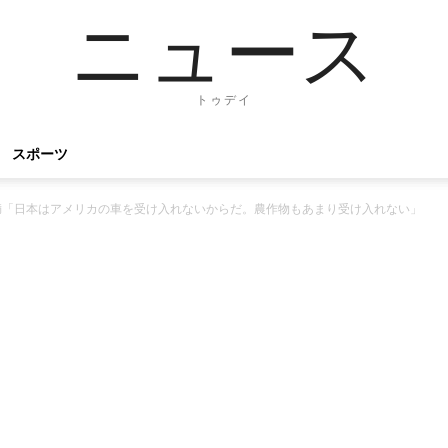
ニュース
トゥデイ
スポーツ
満「日本はアメリカの車を受け入れないからだ。農作物もあまり受け入れない」