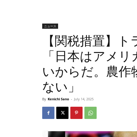
ニュース
【関税措置】ト
「日本はアメリ
いからだ。農作
ない」
By
Kenichi Sano
-
July 14, 2025