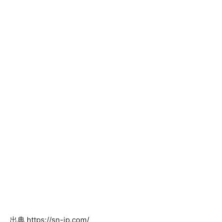
出典 https://sn-jp.com/