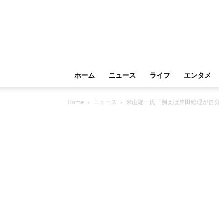
ホーム
ニュース
ライフ
エンタメ
Home
ニュース
米山隆一氏「例えば岸田総理が自分