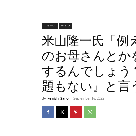
ニュース
ライフ
米山隆一氏「例
のお母さんとか
するんでしょう
題もない』と言
By
Kenichi Sano
-
September 16, 2022