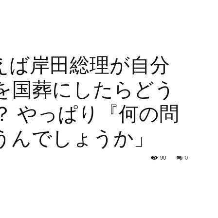
えば岸田総理が自分
を国葬にしたらどう
？ やっぱり『何の問
うんでしょうか」
90
0