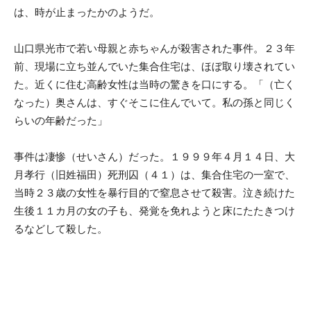
は、時が止まったかのようだ。
山口県光市で若い母親と赤ちゃんが殺害された事件。２３年
前、現場に立ち並んでいた集合住宅は、ほぼ取り壊されてい
た。近くに住む高齢女性は当時の驚きを口にする。「（亡く
なった）奥さんは、すぐそこに住んでいて。私の孫と同じく
らいの年齢だった」
事件は凄惨（せいさん）だった。１９９９年４月１４日、大
月孝行（旧姓福田）死刑囚（４１）は、集合住宅の一室で、
当時２３歳の女性を暴行目的で窒息させて殺害。泣き続けた
生後１１カ月の女の子も、発覚を免れようと床にたたきつけ
るなどして殺した。