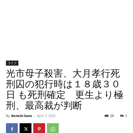
ライフ
光市母子殺害、大月孝行死
刑囚の犯行時は１８歳３０
日 も死刑確定 更生より極
刑、最高裁が判断
By
Kenichi Sano
-
April 7, 2022
29
0