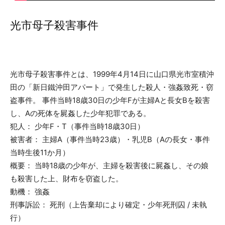
光市母子殺害事件
光市母子殺害事件とは、1999年4月14日に山口県光市室積沖
田の「新日鐵沖田アパート」で発生した殺人・強姦致死・窃
盗事件。 事件当時18歳30日の少年Fが主婦Aと長女Bを殺害
し、Aの死体を屍姦した少年犯罪である。
犯人： 少年F・T（事件当時18歳30日）
被害者： 主婦A（事件当時23歳）・乳児B（Aの長女・事件
当時生後11か月）
概要： 当時18歳の少年が、主婦を殺害後に屍姦し、その娘
も殺害した上、財布を窃盗した。
動機： 強姦
刑事訴訟： 死刑（上告棄却により確定・少年死刑囚 / 未執
行）