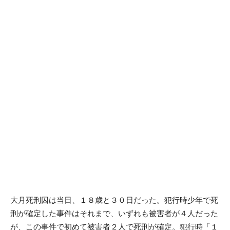
大月死刑囚は当日、１８歳と３０日だった。犯行時少年で死
刑が確定した事件はそれまで、いずれも被害者が４人だった
が、この事件で初めて被害者２人で死刑が確定。犯行時「１