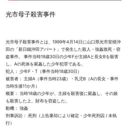
光市母子殺害事件
光市母子殺害事件とは、1999年4月14日に山口県光市室積沖
田の「新日鐵沖田アパート」で発生した殺人・強姦致死・窃
盗事件。 事件当時18歳30日の少年Fが主婦Aと長女Bを殺害
し、Aの死体を屍姦した少年犯罪である。
犯人： 少年F・T（事件当時18歳30日）
被害者： 主婦A（事件当時23歳）・乳児B（Aの長女・事件
当時生後11か月）
概要： 当時18歳の少年が、主婦を殺害後に屍姦し、その娘
も殺害した上、財布を窃盗した。
動機： 強姦
刑事訴訟： 死刑（上告棄却により確定・少年死刑囚 / 未執
行）