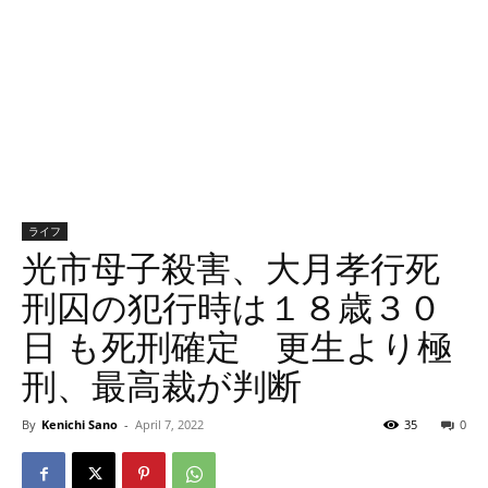
ライフ
光市母子殺害、大月孝行死
刑囚の犯行時は１８歳３０
日 も死刑確定 更生より極
刑、最高裁が判断
By
Kenichi Sano
-
April 7, 2022
35
0