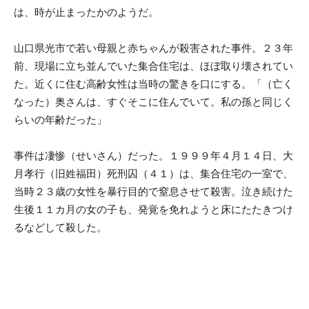
は、時が止まったかのようだ。
山口県光市で若い母親と赤ちゃんが殺害された事件。２３年
前、現場に立ち並んでいた集合住宅は、ほぼ取り壊されてい
た。近くに住む高齢女性は当時の驚きを口にする。「（亡く
なった）奥さんは、すぐそこに住んでいて。私の孫と同じく
らいの年齢だった」
事件は凄惨（せいさん）だった。１９９９年４月１４日、大
月孝行（旧姓福田）死刑囚（４１）は、集合住宅の一室で、
当時２３歳の女性を暴行目的で窒息させて殺害。泣き続けた
生後１１カ月の女の子も、発覚を免れようと床にたたきつけ
るなどして殺した。