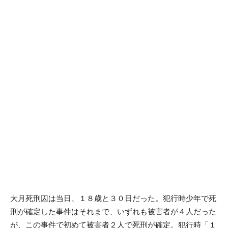
大月死刑囚は当日、１８歳と３０日だった。犯行時少年で死
刑が確定した事件はそれまで、いずれも被害者が４人だった
が、この事件で初めて被害者２人で死刑が確定。犯行時「１