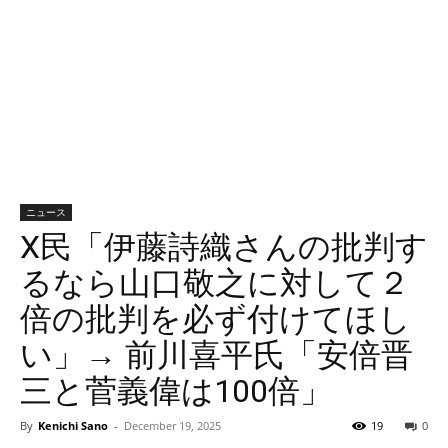
ニュース
X民「伊藤詩織さんの批判す
るなら山口敬之に対して２
倍の批判を必ず付けてほし
い」→ 前川喜平氏「安倍晋
三と菅義偉は100倍」
By
Kenichi Sano
-
December 19, 2025
19
0