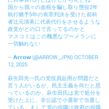
国から我々の血税を騙し取り懲役2年
執行猶予5年の有罪判決を受けた前科
者辻元清美に代表代行をさせるような
政党がどの口で言ってるのかと
マスコミはこの醜悪なブーメランに
一切触れない
— 𝗔𝗿𝗿𝗼𝘄 (@ARROW_JPN)
OCTOBER
12, 2025
萩生田光一氏の党役員起用が問題だと
言う人がいるが、民主主義を何だと思
っているのか。萩生田氏は党で処分を
受けた上に、非公認で小選挙で当選し
ている。まして党の役職は政府の役職