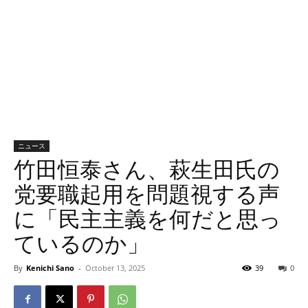
ニュース
竹田恒泰さん、萩生田氏の
党要職起用を問題視する声
に「民主主義を何だと思っ
ているのか」
By
Kenichi Sano
-
October 13, 2025
39
0