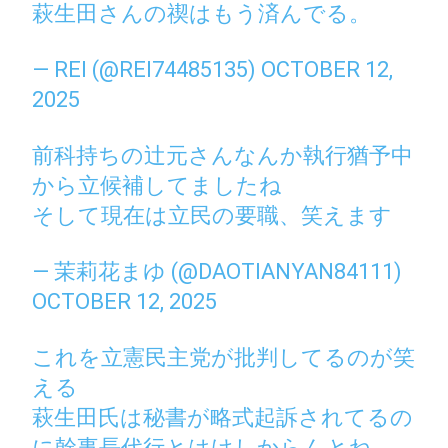
萩生田さんの禊はもう済んでる。
— REI (@REI74485135)
OCTOBER 12,
2025
前科持ちの辻元さんなんか執行猶予中
から立候補してましたね
そして現在は立民の要職、笑えます
— 茉莉花まゆ (@DAOTIANYAN84111)
OCTOBER 12, 2025
これを立憲民主党が批判してるのが笑
える
萩生田氏は秘書が略式起訴されてるの
に幹事長代行とはけしからんとね