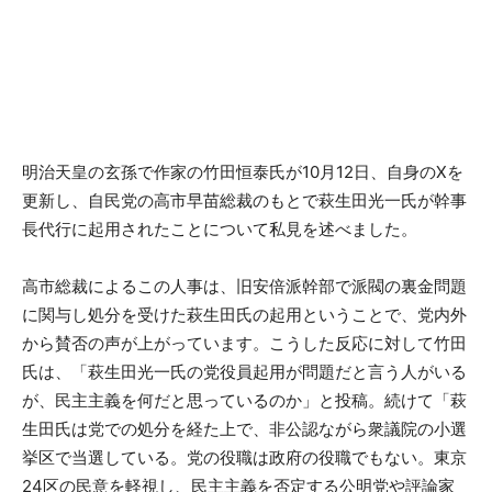
明治天皇の玄孫で作家の竹田恒泰氏が10月12日、自身のXを
更新し、自民党の高市早苗総裁のもとで萩生田光一氏が幹事
長代行に起用されたことについて私見を述べました。
高市総裁によるこの人事は、旧安倍派幹部で派閥の裏金問題
に関与し処分を受けた萩生田氏の起用ということで、党内外
から賛否の声が上がっています。こうした反応に対して竹田
氏は、「萩生田光一氏の党役員起用が問題だと言う人がいる
が、民主主義を何だと思っているのか」と投稿。続けて「萩
生田氏は党での処分を経た上で、非公認ながら衆議院の小選
挙区で当選している。党の役職は政府の役職でもない。東京
24区の民意を軽視し、民主主義を否定する公明党や評論家