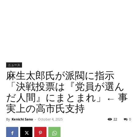
ニュース
麻生太郎氏が派閥に指示
「決戦投票は『党員が選ん
だ人間』にまとまれ」← 事
実上の高市氏支持
By
Kenichi Sano
-
October 4, 2025
22
0