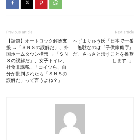
Previous article
Next article
【話題】オートロック解除支
へずまりゅう氏「日本で一番
援 →「ＳＮＳの誤解だ」、外
無駄なのは『子供家庭庁』
国ホームタウン構想 →「ＳＮ
だ。さっさと潰すことを推奨
Ｓの誤解だ」、女子トイレ、
します…」
社食非課税… 「コイツら、自
分が批判されたら「ＳＮＳの
誤解だ」って言うよね？」