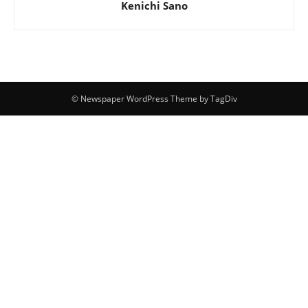
Kenichi Sano
© Newspaper WordPress Theme by TagDiv