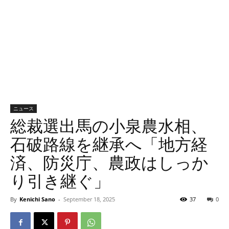
ニュース
総裁選出馬の小泉農水相、
石破路線を継承へ「地方経
済、防災庁、農政はしっか
り引き継ぐ」
By
Kenichi Sano
-
September 18, 2025
37
0