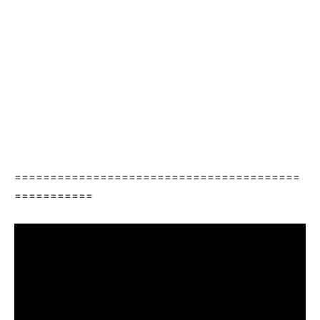
========================================
===========