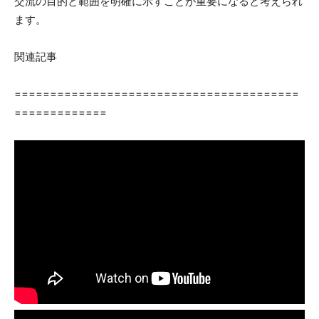
交流の目的と範囲を明確に示すことが重要になると考えられ
ます。
関連記事
========================================
=============