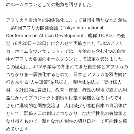
のホームタウンとしての抱負を語りました。
アフリカと自治体の関係強化によって目指す新たな地方創生
第9回アフリカ開発会議（Tokyo International
Conference on African Development：略称 TICAD）の会
期（8月20日～22日）に合わせて実施された「JICAアフリ
カ・ホームタウンサミット」では、今治市を含む4つの自治
体がアフリカ各国のホームタウンとして認定を受けました。
この認定は、JICA事業等で育まれてきた自治体とアフリカの
つながりを一層強化するもので、日本とアフリカを双方向に
行き来する“人材環流”を見据え、両地域を結ぶ「架け橋人
材」を計画的に育成し、教育・産業・行政の現場で双方の利
益にかなうプロジェクト創出を目指す契機となるものです。
さらに継続的な国際交流は、人口減少が進む日本の自治体に
とって、関係人口の創出につながり、地方活性化の有効策と
なり得るもので、新たな地方創生の切り口として可能性を秘
めています。