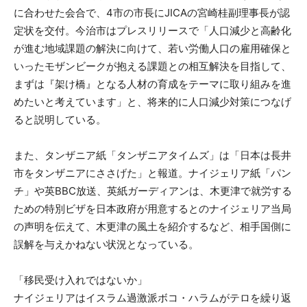
に合わせた会合で、4市の市長にJICAの宮崎桂副理事長が認
定状を交付。今治市はプレスリリースで「人口減少と高齢化
が進む地域課題の解決に向けて、若い労働人口の雇用確保と
いったモザンビークが抱える課題との相互解決を目指して、
まずは『架け橋』となる人材の育成をテーマに取り組みを進
めたいと考えています」と、将来的に人口減少対策につなげ
ると説明している。
また、タンザニア紙「タンザニアタイムズ」は「日本は長井
市をタンザニアにささげた」と報道。ナイジェリア紙「パン
チ」や英BBC放送、英紙ガーディアンは、木更津で就労する
ための特別ビザを日本政府が用意するとのナイジェリア当局
の声明を伝えて、木更津の風土を紹介するなど、相手国側に
誤解を与えかねない状況となっている。
「移民受け入れではないか」
ナイジェリアはイスラム過激派ボコ・ハラムがテロを繰り返