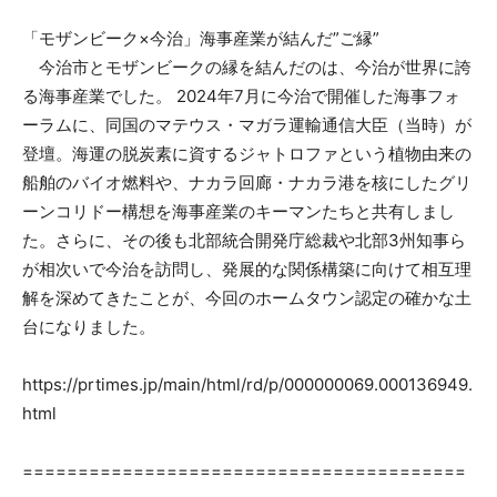
「モザンビーク×今治」海事産業が結んだ”ご縁”
今治市とモザンビークの縁を結んだのは、今治が世界に誇
る海事産業でした。 2024年7月に今治で開催した海事フォ
ーラムに、同国のマテウス・マガラ運輸通信大臣（当時）が
登壇。海運の脱炭素に資するジャトロファという植物由来の
船舶のバイオ燃料や、ナカラ回廊・ナカラ港を核にしたグリ
ーンコリドー構想を海事産業のキーマンたちと共有しまし
た。さらに、その後も北部統合開発庁総裁や北部3州知事ら
が相次いで今治を訪問し、発展的な関係構築に向けて相互理
解を深めてきたことが、今回のホームタウン認定の確かな土
台になりました。
https://prtimes.jp/main/html/rd/p/000000069.000136949.
html
========================================