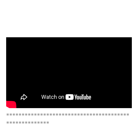
========================================
==============