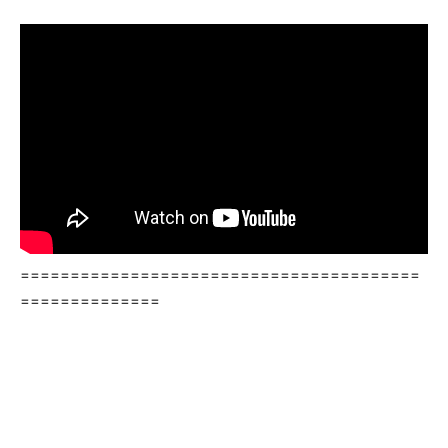
========================================
==============