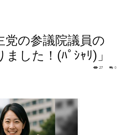
主党の参議院議員の
した！(ﾊﾟｼｬﾘ)」
27
0