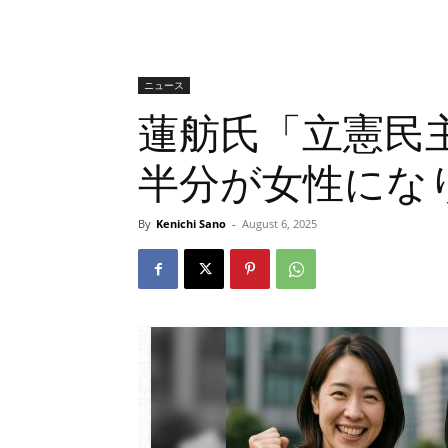
ニュース
蓮舫氏「立憲民
半分が女性になりま
By
Kenichi Sano
-
August 6, 2025