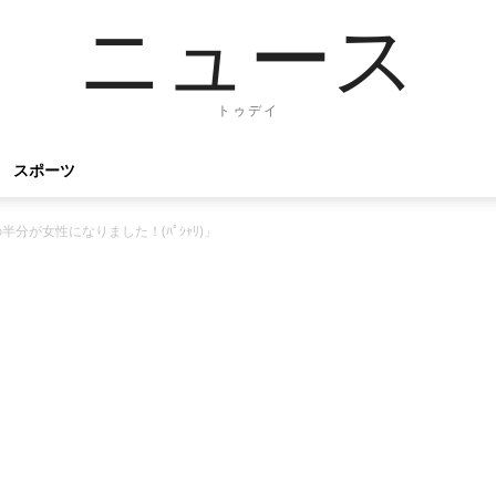
ニュース
トゥデイ
スポーツ
分が女性になりました！(ﾊﾟｼｬﾘ)」