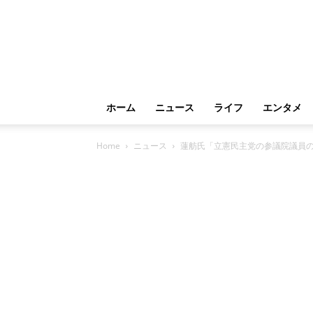
ホーム
ニュース
ライフ
エンタメ
Home
ニュース
蓮舫氏「立憲民主党の参議院議員の半