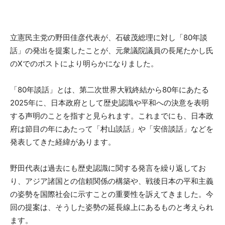
立憲民主党の野田佳彦代表が、石破茂総理に対し「80年談
話」の発出を提案したことが、元衆議院議員の長尾たかし氏
のXでのポストにより明らかになりました。
「80年談話」とは、第二次世界大戦終結から80年にあたる
2025年に、日本政府として歴史認識や平和への決意を表明
する声明のことを指すと見られます。これまでにも、日本政
府は節目の年にあたって「村山談話」や「安倍談話」などを
発表してきた経緯があります。
野田代表は過去にも歴史認識に関する発言を繰り返してお
り、アジア諸国との信頼関係の構築や、戦後日本の平和主義
の姿勢を国際社会に示すことの重要性を訴えてきました。今
回の提案は、そうした姿勢の延長線上にあるものと考えられ
ます。