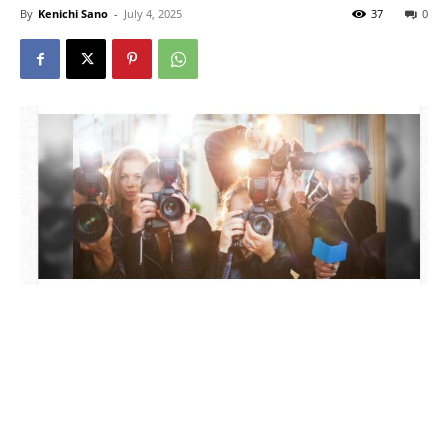
By
Kenichi Sano
-
July 4, 2025
37
0