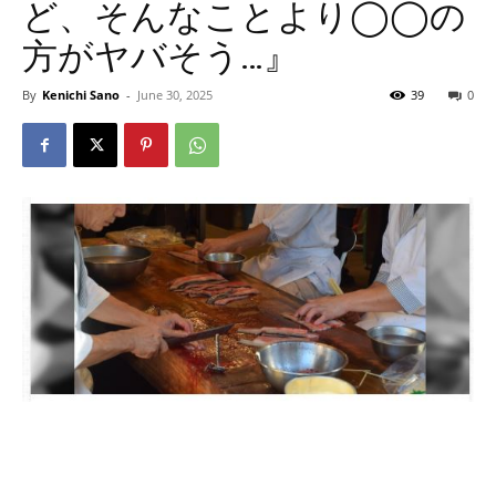
ど、そんなことより◯◯の
方がヤバそう…』
By
Kenichi Sano
-
June 30, 2025
39
0