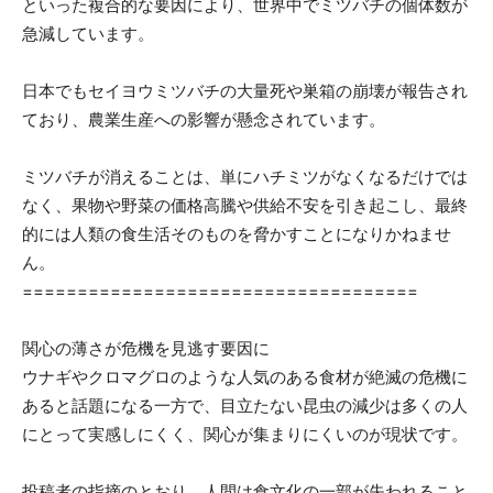
といった複合的な要因により、世界中でミツバチの個体数が
急減しています。
日本でもセイヨウミツバチの大量死や巣箱の崩壊が報告され
ており、農業生産への影響が懸念されています。
ミツバチが消えることは、単にハチミツがなくなるだけでは
なく、果物や野菜の価格高騰や供給不安を引き起こし、最終
的には人類の食生活そのものを脅かすことになりかねませ
ん。
====================================
関心の薄さが危機を見逃す要因に
ウナギやクロマグロのような人気のある食材が絶滅の危機に
あると話題になる一方で、目立たない昆虫の減少は多くの人
にとって実感しにくく、関心が集まりにくいのが現状です。
投稿者の指摘のとおり、人間は食文化の一部が失われること