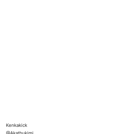
Kenkakick
@Akathukimi