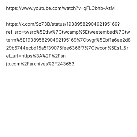
https://www.youtube.com/watch?v=qFLCbhb-AzM
https://x.com/Sz73B/status/1938958290492195169?
ref_src=twsrc%5Etfw%7Ctwcamp%5Etweetembed%7Ctw
term%5E1938958290492195169%7Ctwgr%5Ebf1a6ee2d8
29b6744ecbd15a5f39075fee6366f7%7Ctwcon%5Es1_&r
ef_url=https%3A%2F%2Fsn-
jp.com%2Farchives%2F243653