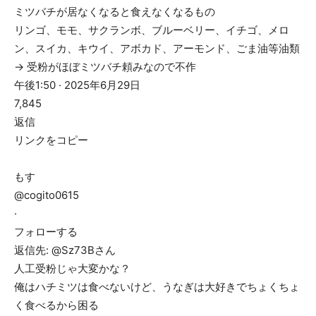
ミツバチが居なくなると食えなくなるもの
リンゴ、モモ、サクランボ、ブルーベリー、イチゴ、メロ
ン、スイカ、キウイ、アボカド、アーモンド、ごま油等油類
→ 受粉がほぼミツバチ頼みなので不作
午後1:50 · 2025年6月29日
7,845
返信
リンクをコピー
もす
@cogito0615
·
フォローする
返信先: @Sz73Bさん
人工受粉じゃ大変かな？
俺はハチミツは食べないけど、うなぎは大好きでちょくちょ
く食べるから困る