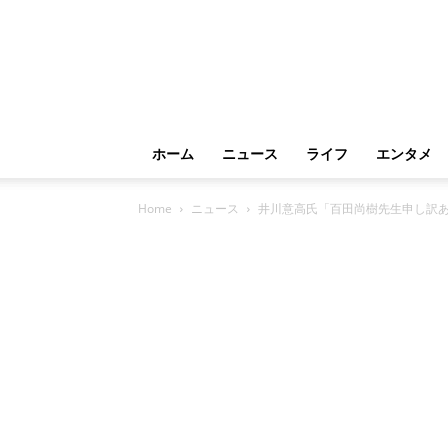
ホーム
ニュース
ライフ
エンタメ
Home
ニュース
井川意高氏「百田尚樹先生申し訳