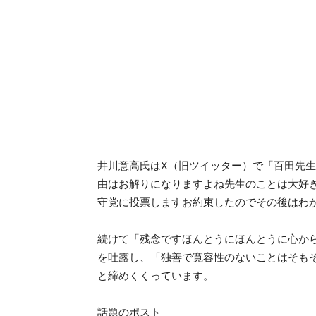
井川意高氏はX（旧ツイッター）で「百田先
由はお解りになりますよね先生のことは大好
守党に投票しますお約束したのでその後はわ
続けて「残念ですほんとうにほんとうに心か
を吐露し、「独善で寛容性のないことはそも
と締めくくっています。
話題のポスト