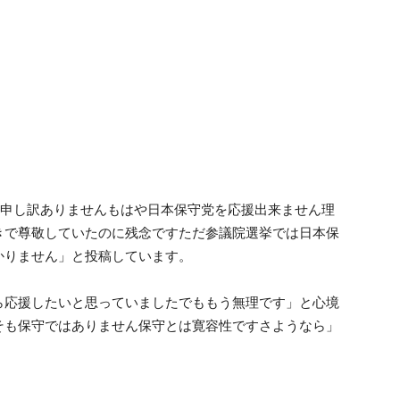
生申し訳ありませんもはや日本保守党を応援出来ません理
きで尊敬していたのに残念ですただ参議院選挙では日本保
かりません」と投稿しています。
ら応援したいと思っていましたでももう無理です」と心境
そも保守ではありません保守とは寛容性ですさようなら」