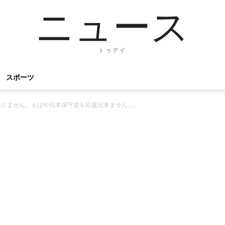
ニュース
トゥデイ
スポーツ
ありません。もはや日本保守党を応援出来ません…」