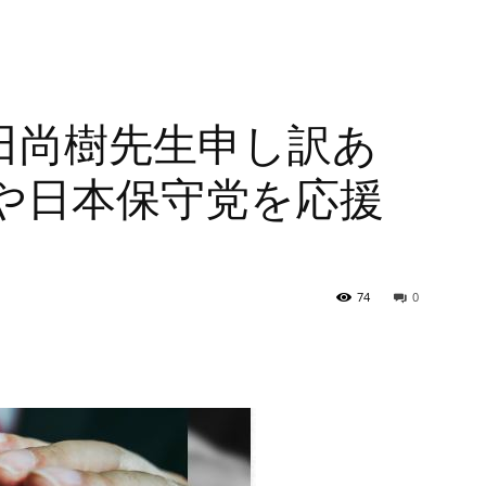
田尚樹先生申し訳あ
や日本保守党を応援
74
0