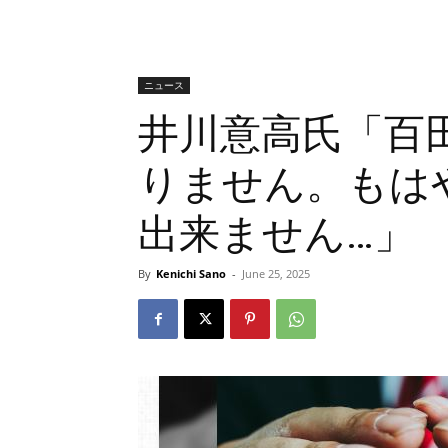
ニュース
井川意高氏「百
りません。もは
出来ません…」
By
Kenichi Sano
-
June 25, 2025