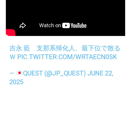
吉永 藍 支那系帰化人、最下位で散る
Ｗ
PIC.TWITTER.COM/WRTAECN0SK
—
QUEST (@JP_QUEST)
JUNE 22,
2025