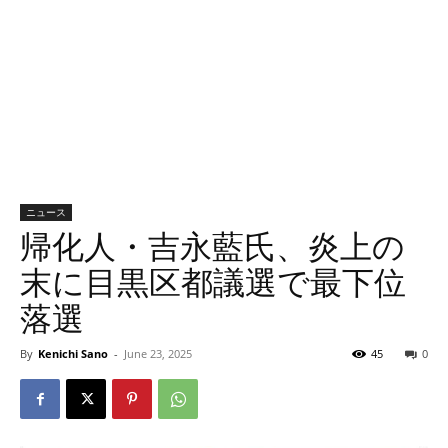
ニュース
帰化人・吉永藍氏、炎上の
末に目黒区都議選で最下位
落選
By
Kenichi Sano
-
June 23, 2025
45
0