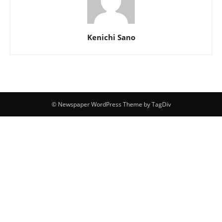
Kenichi Sano
© Newspaper WordPress Theme by TagDiv