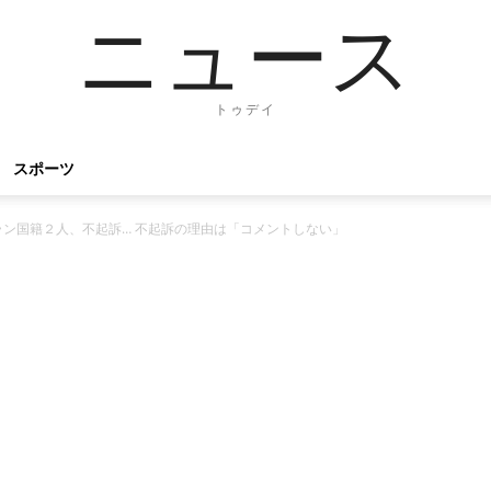
ニュース
トゥデイ
スポーツ
ラン国籍２人、不起訴… 不起訴の理由は「コメントしない」