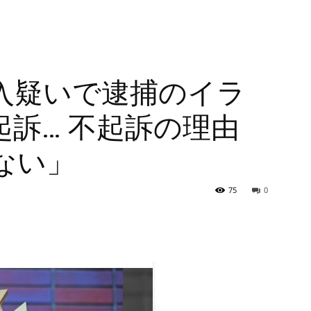
輸入疑いで逮捕のイラ
訴… 不起訴の理由
ない」
75
0