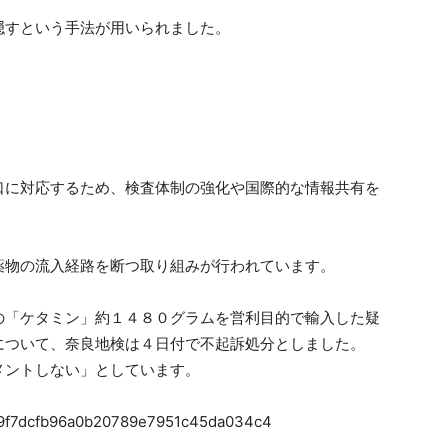
隠すという手法が用いられました。
口に対応するため、検査体制の強化や国際的な情報共有を
薬物の流入経路を断つ取り組みが行われています。
「ケタミン」約１４８０グラムを営利目的で輸入した疑
について、奈良地検は４日付で不起訴処分としました。
ントしない」としています。
58f9f7dcfb96a0b20789e7951c45da034c4