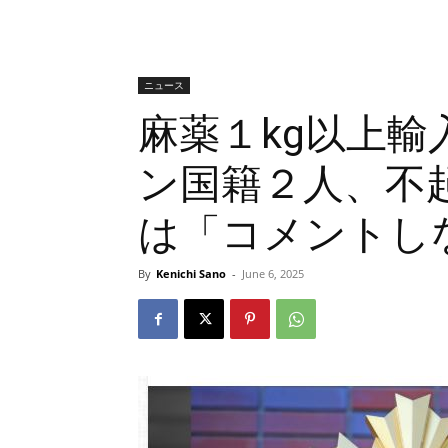
ニュース
麻薬１kg以上
ン国籍２人、不起
は「コメントし
By
Kenichi Sano
-
June 6, 2025