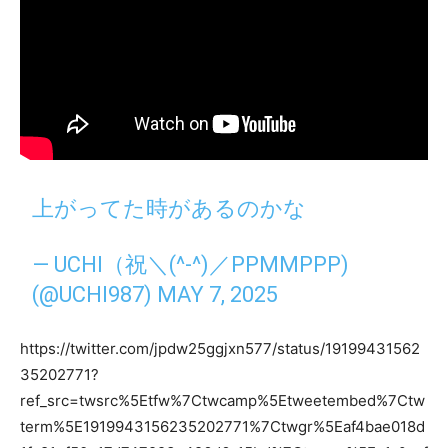
上がってた時があるのかな
— UCHI（祝＼(^-^)／PPMMPPP)
(@UCHI987)
MAY 7, 2025
https://twitter.com/jpdw25ggjxn577/status/19199431562
35202771?
ref_src=twsrc%5Etfw%7Ctwcamp%5Etweetembed%7Ctw
term%5E1919943156235202771%7Ctwgr%5Eaf4bae018d