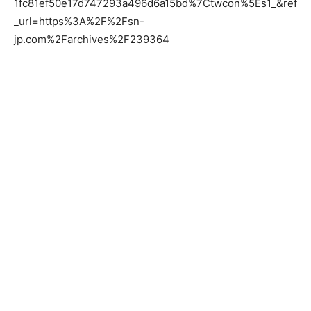
1fc81ef50e17d747293a496d6a15bd%7Ctwcon%5Es1_&ref
_url=https%3A%2F%2Fsn-
jp.com%2Farchives%2F239364