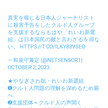
真実を報じる日本人ジャーナリスト
に殺害予告をしたクルド人グループ
を支援するならもはや「れいわ新選
組」は日本国民の敵と言わざるを得な
い。
HTTPS://T.CO/ILKY83VSEO
— 和泉守兼定 (@NETSENSOR1)
OCTOBER 2, 2023
★やなぎさわ聡・れいわ新選組
➊クルド人問題の理解を深めるため蕨
へ
➋支援団体＋クルド人の声聞く