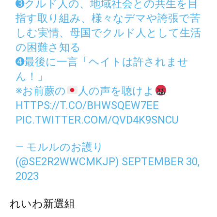
➌クルド人の、地域社会との共生を目
指す取り組み、様々なデマや誇張で苦
しむ実情、母国でクルド人として生活
の困難さ知る
➍最後に一言「ヘイトは許されませ
ん！」
※お前蕨の
人の声を聴けよ
HTTPS://T.CO/BHWSQEW7EE
PIC.TWITTER.COM/QVD4K9SNCU
— モルルのお護り
(@SE2R2WWCMKJP)
SEPTEMBER 30,
2023
れいわ新選組