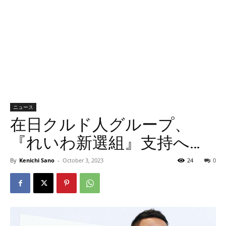
ニュース
在日クルド人グループ、
『れいわ新選組』支持へ…
By
Kenichi Sano
-
October 3, 2023
24
0