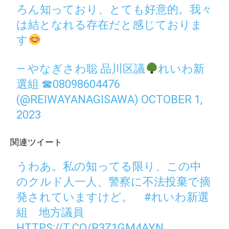
ろん知っており、とても好意的。我々
は結となれる存在だと感じておりま
す
— やなぎさわ聡 品川区議
れいわ新
選組 ☎08098604476
(@REIWAYANAGISAWA)
OCTOBER 1,
2023
関連ツイート
うわあ。私の知ってる限り、この中
のクルド人一人、警察に不法投棄で摘
発されていますけど。
#れいわ新選
組
地方議員
HTTPS://T.CO/R3Z1GM4AYN