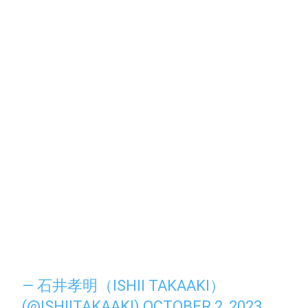
— 石井孝明（ISHII TAKAAKI）
(@ISHIITAKAAKI)
OCTOBER 2, 2023