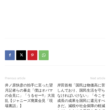
Previous article
Next article
井ノ原快彦の拍手に至った望
岸田首相「国民は物価高に苦
月記者らの暴走「僕はオバマ
しんでおり、国民生活を守ら
の会見に」「うるせー!!」大混
なければいけない」「今こそ
乱【ジャニーズ廃業会見「現
成長の成果を国民に還元すべ
場裏話」】
きだ。減税や社会保障の軽減