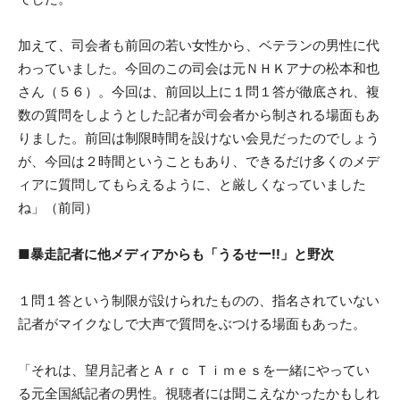
加えて、司会者も前回の若い女性から、ベテランの男性に代
わっていました。今回のこの司会は元ＮＨＫアナの松本和也
さん（５６）。今回は、前回以上に１問１答が徹底され、複
数の質問をしようとした記者が司会者から制される場面もあ
りました。前回は制限時間を設けない会見だったのでしょう
が、今回は２時間ということもあり、できるだけ多くのメデ
ィアに質問してもらえるように、と厳しくなっていました
ね」（前同）
■暴走記者に他メディアからも「うるせー!!」と野次
１問１答という制限が設けられたものの、指名されていない
記者がマイクなしで大声で質問をぶつける場面もあった。
「それは、望月記者とＡｒｃ Ｔｉｍｅｓを一緒にやってい
る元全国紙記者の男性。視聴者には聞こえなかったかもしれ