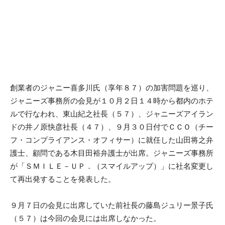
創業者のジャニー喜多川氏（享年８７）の加害問題を巡り、
ジャニーズ事務所の会見が１０月２日１４時から都内のホテ
ルで行なわれ、東山紀之社長（５７）、ジャニーズアイラン
ドの井ノ原快彦社長（４７）、９月３０日付でＣＣＯ（チー
フ・コンプライアンス・オフィサー）に就任した山田将之弁
護士、顧問である木目田裕弁護士が出席。ジャニーズ事務所
が「ＳＭＩＬＥ－ＵＰ．（スマイルアップ）」に社名変更し
て再出発することを発表した。
９月７日の会見に出席していた前社長の藤島ジュリー景子氏
（５７）は今回の会見には出席しなかった。