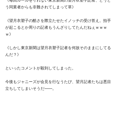
《毎回ルールを守れない東京新聞の望月衣塑子記者、とうと
う同業者からも非難されてしまって草》
《望月衣塑子の酷さを際立たせたイノッチの受け答え。拍手
が起こるとか周りの記者もうんざりしてたんだねぇｗｗｗ
ｗ》
《しかし東京新聞は望月衣塑子記者を何故そのままにしてる
んだ？》
といったコメントが殺到してしまった。
今後もジャニーズが会見を行なうたび、望月記者たちは悪目
立ちしてしまいそうだ――。