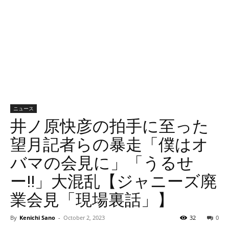
ニュース
井ノ原快彦の拍手に至った
望月記者らの暴走「僕はオ
バマの会見に」「うるせ
ー!!」大混乱【ジャニーズ廃
業会見「現場裏話」】
By
Kenichi Sano
-
October 2, 2023
32
0