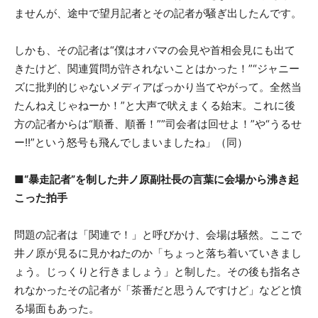
ませんが、途中で望月記者とその記者が騒ぎ出したんです。
しかも、その記者は“僕はオバマの会見や首相会見にも出て
きたけど、関連質問が許されないことはかった！”“ジャニー
ズに批判的じゃないメディアばっかり当てやがって。全然当
たんねえじゃねーか！”と大声で吠えまくる始末。これに後
方の記者からは“順番、順番！””司会者は回せよ！”や“うるせ
ー!!”という怒号も飛んでしまいましたね」（同）
■“暴走記者”を制した井ノ原副社長の言葉に会場から沸き起
こった拍手
問題の記者は「関連で！」と呼びかけ、会場は騒然。ここで
井ノ原が見るに見かねたのか「ちょっと落ち着いていきまし
ょう。じっくりと行きましょう」と制した。その後も指名さ
れなかったその記者が「茶番だと思うんですけど」などと憤
る場面もあった。