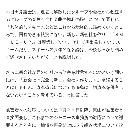
木目田弁護士は、過去に解散したグループや会社から独立す
るグループの楽曲も含む楽曲の権利の扱いについて問われ、
「具体的なスキームなどはこれから最終的に詰めていくとこ
ろで、回答できる状況にない。新しい新会社を作り、『ＳＭ
ＩＬＥ－ＵＰ.』は廃業していく、そして再出発していくス
キームだが、スキームの具体的な各論は、今後しっかり詰め
て述べさせていただく」とも説明した。
さらに新会社が元の会社から財産を継承するのかという問い
には、「新会社は完全に新しい会社を作ります。承継するこ
とはしません。資本構成についても藤島は一切資本を保有し
ないということを考えている」と回答した。
被害者への対応については９月２１日以降、東山が被害者と
直接面会し、これまでのジャニーズ事務所の対応について謝
罪するとともに、補償や再発防止の取り組み状況について説