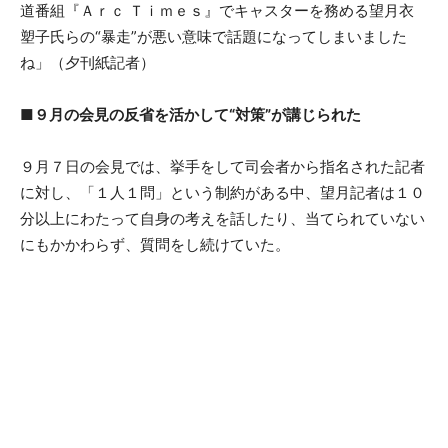
道番組『Ａｒｃ Ｔｉｍｅｓ』でキャスターを務める望月衣
塑子氏らの“暴走”が悪い意味で話題になってしまいました
ね」（夕刊紙記者）
■９月の会見の反省を活かして“対策”が講じられた
９月７日の会見では、挙手をして司会者から指名された記者
に対し、「１人１問」という制約がある中、望月記者は１０
分以上にわたって自身の考えを話したり、当てられていない
にもかかわらず、質問をし続けていた。