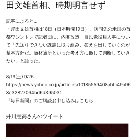
田文雄首相、時期明言せず
記事によると…
・岸田文雄首相は18日（日本時間19日）、訪問先の米国の首
都ワシントンで記者団に、内閣改造・自民党役員人事につい
て「先送りできない課題に取り組み、答えを出していくのが
基本方針だ。適材適所といった考え方に徹して判断していき
たい」と語った。
8/19(土) 9:26
https://news.yahoo.co.jp/articles/10185559408abfc49a96
8e32827094bd6d395031
『毎日新聞』のご購読お申し込みはこちら
井川意高さんのツイート