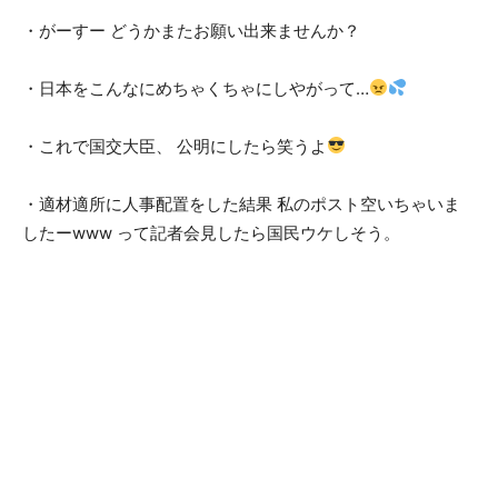
・がーすー どうかまたお願い出来ませんか？
・日本をこんなにめちゃくちゃにしやがって…
・これで国交大臣、 公明にしたら笑うよ
・適材適所に人事配置をした結果 私のポスト空いちゃいま
したーwww って記者会見したら国民ウケしそう。