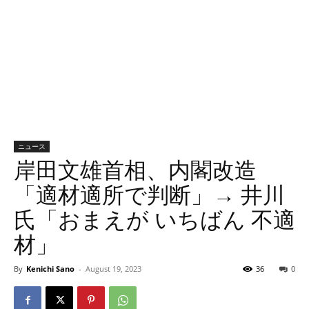
ニュース
岸田文雄首相、内閣改造
「適材適所で判断」→ 井川
氏「おまえが いちばん 不適
材」
By
Kenichi Sano
-
August 19, 2023
36
0