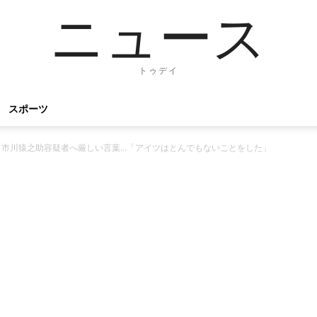
ニュース
トゥデイ
スポーツ
と市川猿之助容疑者へ厳しい言葉…「アイツはとんでもないことをした」