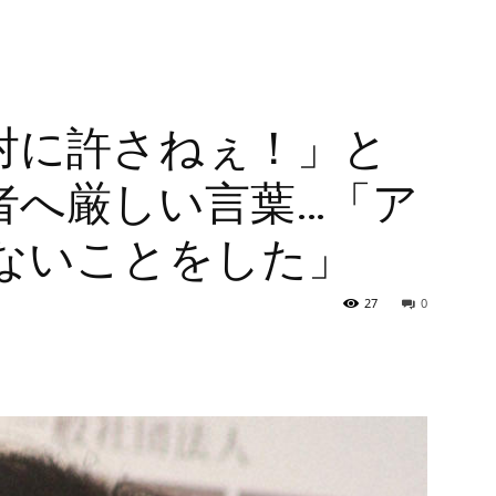
対に許さねぇ！」と
者へ厳しい言葉…「ア
ないことをした」
27
0