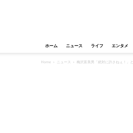
ホーム
ニュース
ライフ
エンタメ
Home
ニュース
梅沢富美男「絶対に許さねぇ！」