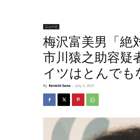
ニュース
梅沢富美男「絶
市川猿之助容疑
イツはとんでも
By
Kenichi Sano
-
July 3, 2023