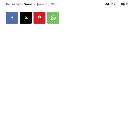
By
Kenichi Sano
-
June 20, 2023
20
0