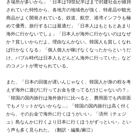
き場所が多いから」「日本は19世紀半ばまで封建社会が維持
されていた特性から、各地方の地域色が強く、特産品や観光
商品がよく開発されている。鉄道、航空、港湾インフラも極
めて優秀。旅行するには最適だ」「日本人はもともとあまり
海外に行かないでしょ」「日本人が海外に行かないのはなぜ
か？貧しいからだよ。理由なんかない。韓国人も貧しくなれ
ば行かなくなる」「個人個人が稼げなくなったからというだ
け。バブル時代は日本人もどんどん海外に行っていた」など
のコメントが寄せられている。
また、「日本の回復が遅いんじゃなく、韓国人が身の程を考
えず海外に遊びに行ってお金を使ってるだけじゃないの？」
「韓国の国内旅行は海外旅行に比べると、費用面でも内容面
でもメリットがないからな…」「韓国の国内旅行は高く付く
から、そのお金で海外に行くほうがいい」「済州（チェジ
ュ）島なんかに行くより日本に行くほうがずっといい」とい
う声も多く見られた。（翻訳・編集/麻江）