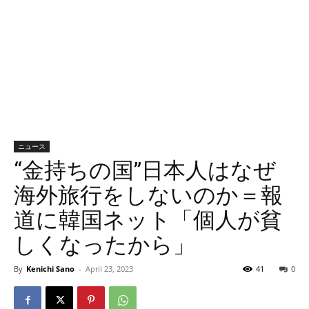
ニュース
“金持ちの国”日本人はなぜ
海外旅行をしないのか＝報
道に韓国ネット「個人が貧
しくなったから」
By
Kenichi Sano
-
April 23, 2023
41
0