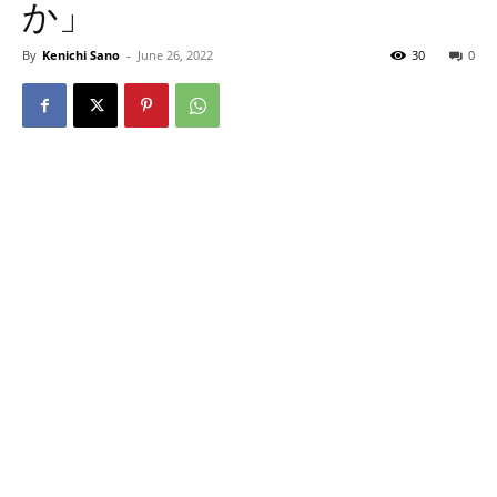
か」
By
Kenichi Sano
-
June 26, 2022
30
0