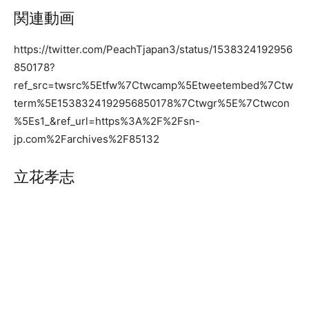
関連動画
https://twitter.com/PeachTjapan3/status/1538324192956
850178?
ref_src=twsrc%5Etfw%7Ctwcamp%5Etweetembed%7Ctw
term%5E1538324192956850178%7Ctwgr%5E%7Ctwcon
%5Es1_&ref_url=https%3A%2F%2Fsn-
jp.com%2Farchives%2F85132
立花孝志