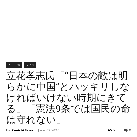
ニュース
ライフ
立花孝志氏「“日本の敵は明
らかに中国”とハッキリしな
ければいけない時期にきて
る」「憲法9条では国民の命
は守れない」
By
Kenichi Sano
-
June 20, 2022
25
0