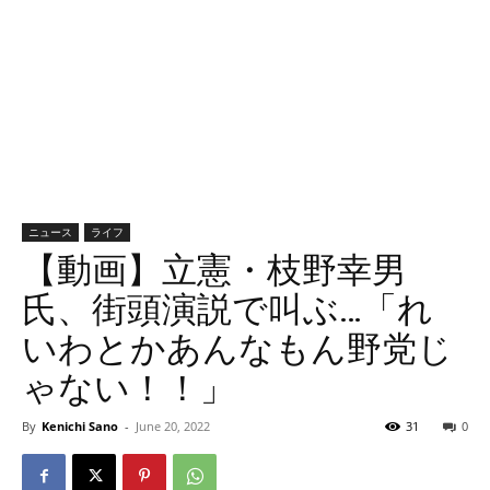
ニュース
ライフ
【動画】立憲・枝野幸男
氏、街頭演説で叫ぶ…「れ
いわとかあんなもん野党じ
ゃない！！」
By
Kenichi Sano
-
June 20, 2022
31
0