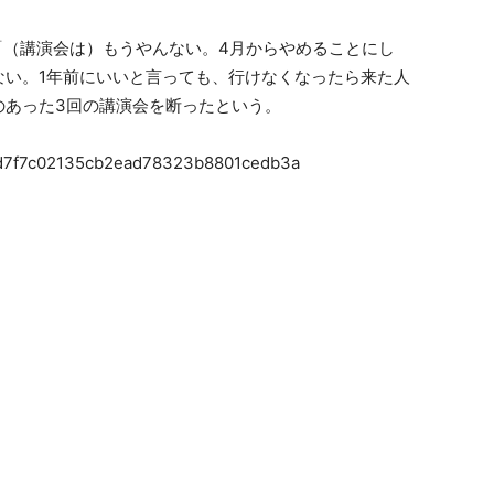
「（講演会は）もうやんない。4月からやめることにし
ない。1年前にいいと言っても、行けなくなったら来た人
のあった3回の講演会を断ったという。
44bd7f7c02135cb2ead78323b8801cedb3a