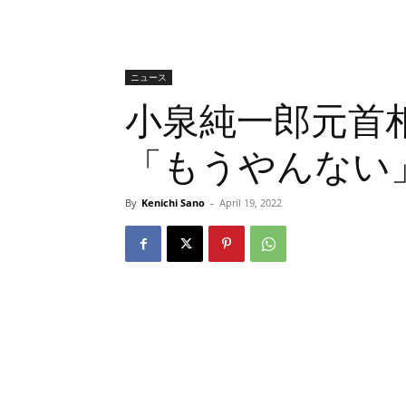
ニュース
小泉純一郎元首
「もうやんない
By
Kenichi Sano
-
April 19, 2022