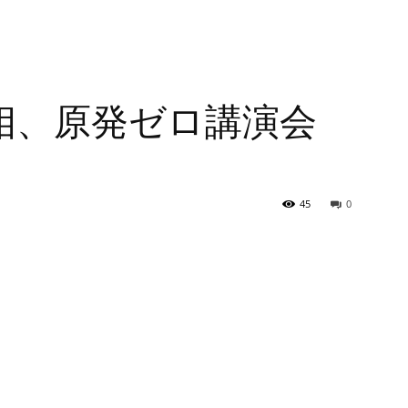
相、原発ゼロ講演会
」
45
0