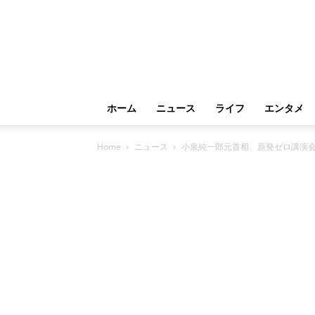
ホーム
ニュース
ライフ
エンタメ
Home
ニュース
小泉純一郎元首相、原発ゼロ講演