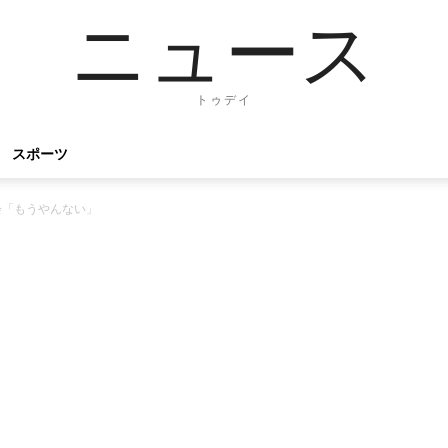
ニュース
トゥデイ
スポーツ
会「もうやんない」