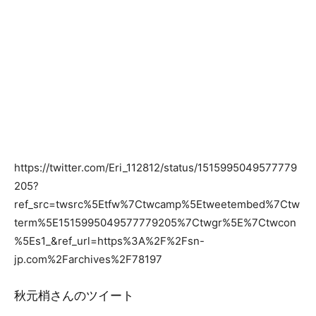
https://twitter.com/Eri_112812/status/1515995049577779
205?
ref_src=twsrc%5Etfw%7Ctwcamp%5Etweetembed%7Ctw
term%5E1515995049577779205%7Ctwgr%5E%7Ctwcon
%5Es1_&ref_url=https%3A%2F%2Fsn-
jp.com%2Farchives%2F78197
秋元梢さんのツイート