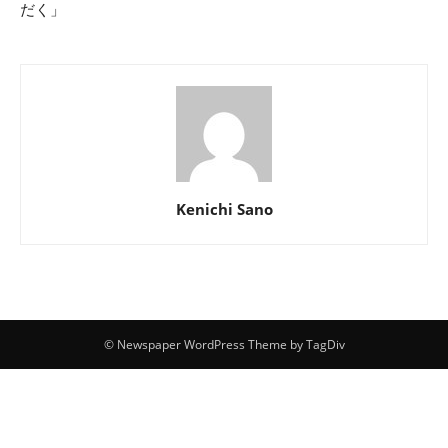
だく」
Kenichi Sano
© Newspaper WordPress Theme by TagDiv