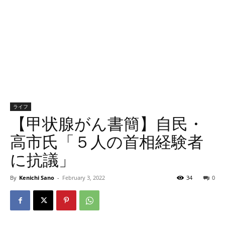
ライフ
【甲状腺がん書簡】自民・
高市氏「５人の首相経験者
に抗議」
By
Kenichi Sano
-
February 3, 2022
34
0