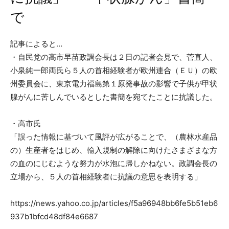
で
記事によると…
・自民党の高市早苗政調会長は２日の記者会見で、菅直人、
小泉純一郎両氏ら５人の首相経験者が欧州連合（ＥＵ）の欧
州委員会に、東京電力福島第１原発事故の影響で子供が甲状
腺がんに苦しんでいるとした書簡を宛てたことに抗議した。
・高市氏
「誤った情報に基づいて風評が広がることで、（農林水産品
の）生産者をはじめ、輸入規制の解除に向けたさまざまな方
の血のにじむような努力が水泡に帰しかねない。政調会長の
立場から、５人の首相経験者に抗議の意思を表明する」
https://news.yahoo.co.jp/articles/f5a96948bb6fe5b51eb6
937b1bfcd48df84e6687