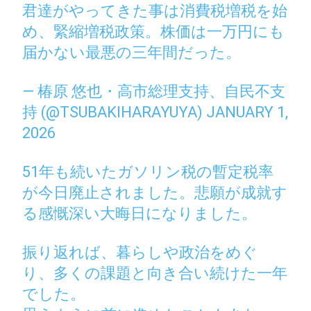
君達がやってきた事は消費税増税を始
め、緊縮増税政策。株価は一万円にも
届かない最悪の三年間だった。
— 椿原 悠也・高市総理支持、自民不支
持 (@TSUBAKIHARAYUYA)
JANUARY 1,
2026
51年も続いたガソリン税の暫定税率
が今日廃止されました。悲願が成就す
る感慨深い大晦日になりました。
振り返れば、暮らしや政治をめぐ
り、多くの課題と向き合い続けた一年
でした。