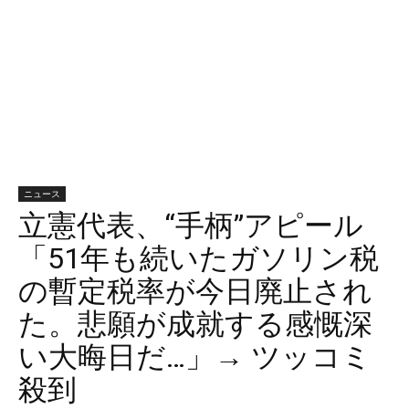
ニュース
立憲代表、“手柄”アピール
「51年も続いたガソリン税
の暫定税率が今日廃止され
た。悲願が成就する感慨深
い大晦日だ…」→ ツッコミ
殺到