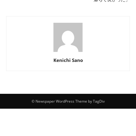
Kenichi Sano
© Newspaper WordPress Theme by TagDiv