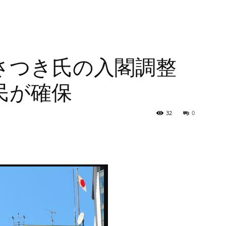
さつき氏の入閣調整
民が確保
32
0