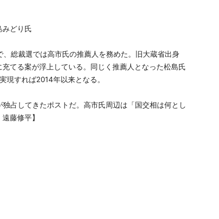
島みどり氏
で、総裁選では高市氏の推薦人を務めた。旧大蔵省出身
に充てる案が浮上している。同じく推薦人となった松島氏
実現すれば2014年以来となる。
が独占してきたポストだ。高市氏周辺は「国交相は何とし
、遠藤修平】