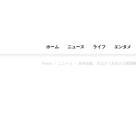
ホーム
ニュース
ライフ
エンタメ
Home
ニュース
高市総裁、片山さつき氏の入閣調整