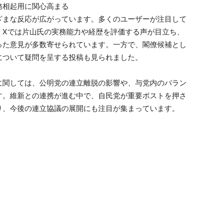
務相起用に関心高まる
ざまな反応が広がっています。多くのユーザーが注目して
。Xでは片山氏の実務能力や経歴を評価する声が目立ち、
った意見が多数寄せられています。一方で、閣僚候補とし
について疑問を呈する投稿も見られました。
に関しては、公明党の連立離脱の影響や、与党内のバラン
す。維新との連携が進む中で、自民党が重要ポストを押さ
り、今後の連立協議の展開にも注目が集まっています。