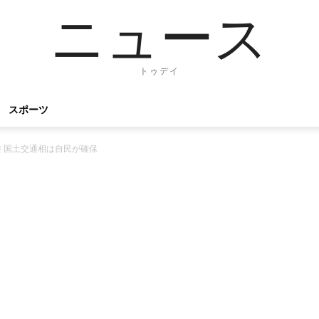
ニュース
トゥデイ
スポーツ
 国土交通相は自民が確保