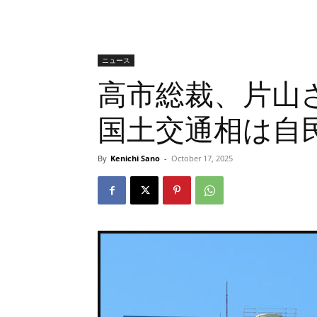
ニュース
高市総裁、片山
国土交通相は自
By
Kenichi Sano
-
October 17, 2025