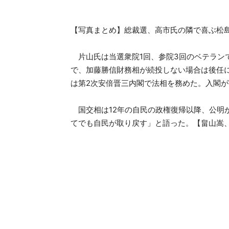
【写真まとめ】総裁選、高市氏の隣で喜ぶ松
片山氏は当選衆院1回、参院3回のベテラン
で、加藤勝信財務相が続投しない場合は後任
は第2次安倍晋三内閣で法相を務めた。入閣が
国交相は12年の自民の政権復帰以降、公明
てでも自民が取り戻す」と語った。【畠山嵩