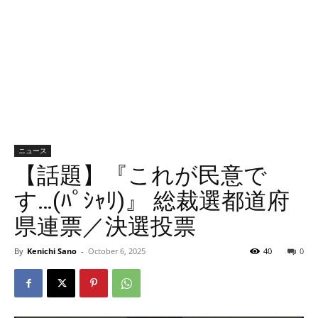
ニュース
【話題】『これが民意で
す…(ﾊﾟｼｬﾘ)』 総裁選都道府
県連票／決選投票
By
Kenichi Sano
-
October 6, 2025
40
0