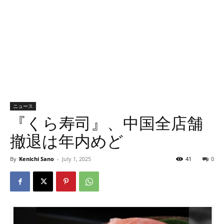
ニュース
『くら寿司』、中国全店舗
撤退は年内めど
By
Kenichi Sano
-
July 1, 2025
41
0