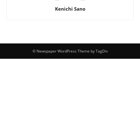
Kenichi Sano
© Newspaper WordPress Theme by TagDiv