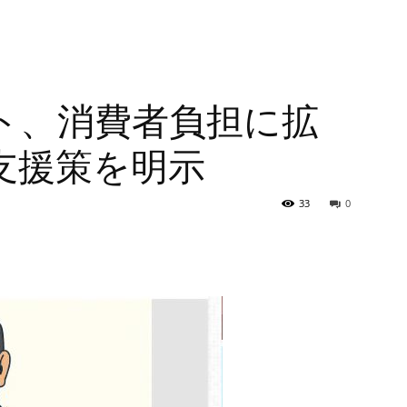
ト、消費者負担に拡
支援策を明示
33
0