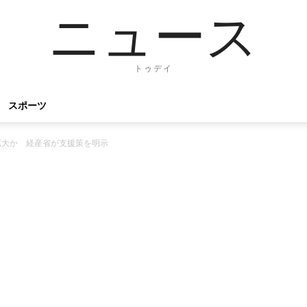
ニュース
トゥデイ
スポーツ
拡大か 経産省が支援策を明示