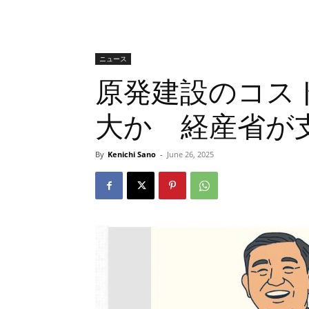
ニュース
原発建設のコス
大か 経産省が
By
Kenichi Sano
-
June 26, 2025