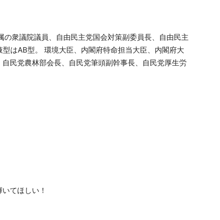
所属の衆議院議員、自由民主党国会対策副委員長、自由民主
液型はAB型。 環境大臣、内閣府特命担当大臣、内閣府大
、自民党農林部会長、自民党筆頭副幹事長、自民党厚生労
輝いてほしい！