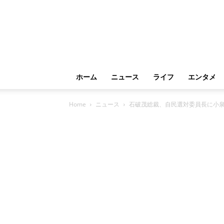
ホーム
ニュース
ライフ
エンタメ
Home
ニュース
石破茂総裁、自民選対委員長に小