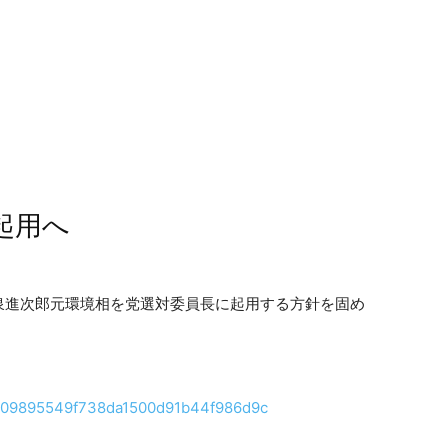
起用へ
泉進次郎元環境相を党選対委員長に起用する方針を固め
f82909895549f738da1500d91b44f986d9c