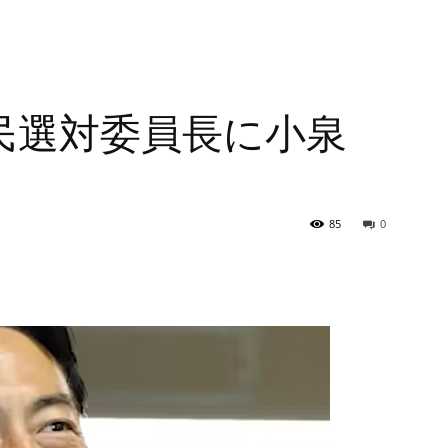
民選対委員長に小泉
85
0