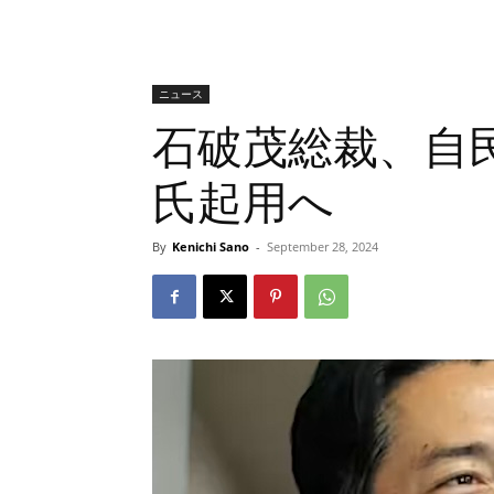
ニュース
石破茂総裁、自
氏起用へ
By
Kenichi Sano
-
September 28, 2024