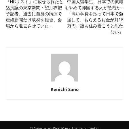
『NGリスト』に載せられたと
中国人留学生、日本での就職
猛抗議の東京新聞・望月衣塑
をやめて帰国する人が急増か…
子記者、過去に自身の講演で
「高い学費を払って日本で勉
産経新聞だけ取材を拒否、会
強して、もらえるお金が月15
場から退去させていた…
万円。誰も住み着こうと思わ
ない」
Kenichi Sano
© Newspaper WordPress Theme by TagDiv