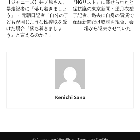
【ジャニーズ】井ノ原さん、
『NGリスト』に載せられたと
暴走記者に「落ち着きましょ
猛抗議の東京新聞・望月衣塑
う」→ 元朝日記者「自分の子
子記者、過去に自身の講演で
どもが同じような性搾取を受
産経新聞だけ取材を拒否、会
けた場合『落ち着きましょ
場から退去させていた…
う』と言えるのか？」
Kenichi Sano
© Newspaper WordPress Theme by TagDiv