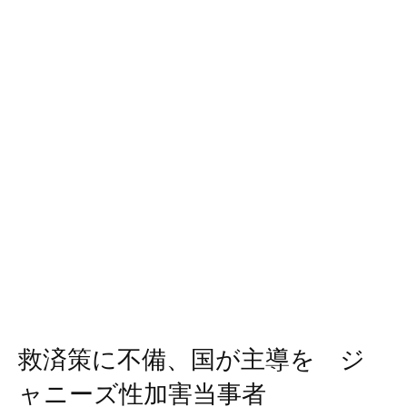
救済策に不備、国が主導を ジ
ャニーズ性加害当事者