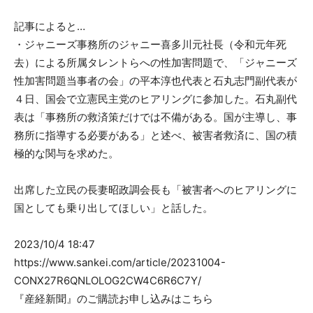
記事によると…
・ジャニーズ事務所のジャニー喜多川元社長（令和元年死
去）による所属タレントらへの性加害問題で、「ジャニーズ
性加害問題当事者の会」の平本淳也代表と石丸志門副代表が
４日、国会で立憲民主党のヒアリングに参加した。石丸副代
表は「事務所の救済策だけでは不備がある。国が主導し、事
務所に指導する必要がある」と述べ、被害者救済に、国の積
極的な関与を求めた。
出席した立民の長妻昭政調会長も「被害者へのヒアリングに
国としても乗り出してほしい」と話した。
2023/10/4 18:47
https://www.sankei.com/article/20231004-
CONX27R6QNLOLOG2CW4C6R6C7Y/
『産経新聞』のご購読お申し込みはこちら