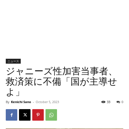
ニュース
ジャニーズ性加害当事者、
救済策に不備「国が主導せ
よ」
By
Kenichi Sano
-
October 5, 2023
33
0